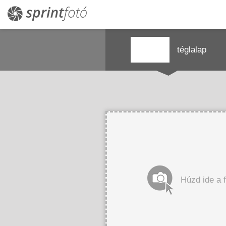
téglalap
Húzd ide a 