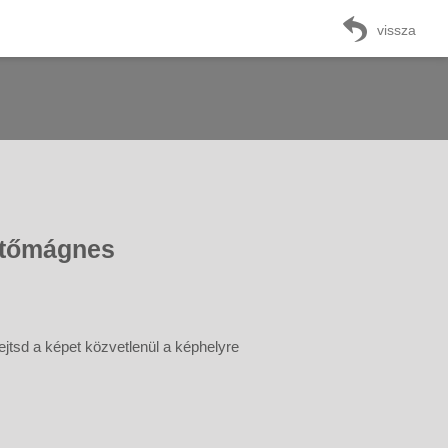
vissza
űtőmágnes
 ejtsd a képet közvetlenül a képhelyre