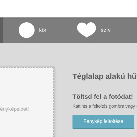
kör
szív
Téglalap alakú h
Töltsd fel a fotódat!
Kattints a feltöltés gombra vagy
fényképeidet!
Fénykép feltöltése