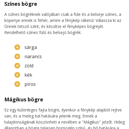
Színes bögre
A színes bögréknek valójában csak a füle és a belseje színes, a
köpenye ennek is fehér, amire a fénykép rákerül. Válassza ki az
Önnek tetsző színt, és készítse el fényképes bögréjét.
Rendelhető színes fülű és belsejű bögrék:
sárga
narancs
zöld
kék
piros
Mágikus bögre
Ez egy különleges fajta bögre, ilyenkor a fénykép alapból rejtve
van, és a meleg ital hatására jelenik meg. Ennek a
tulajdonságának köszönheti a nevében a "Mágikus" jelzőt. Hideg
állapotban a bögre teljesen homogén színű, és hő hatására a