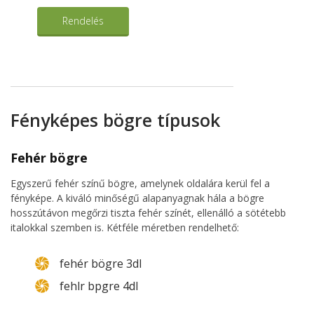
Rendelés
Fényképes bögre típusok
Fehér bögre
Egyszerű fehér színű bögre, amelynek oldalára kerül fel a
fényképe. A kiváló minőségű alapanyagnak hála a bögre
hosszútávon megőrzi tiszta fehér színét, ellenálló a sötétebb
italokkal szemben is. Kétféle méretben rendelhető:
fehér bögre 3dl
fehlr bpgre 4dl