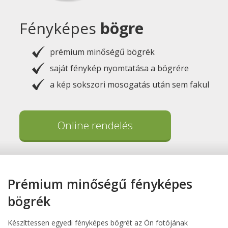
Fényképes
bögre
prémium minőségű bögrék
saját fénykép nyomtatása a bögrére
a kép sokszori mosogatás után sem fakul
Online rendelés
Prémium minőségű fényképes
bögrék
Készíttessen egyedi fényképes bögrét az Ön fotójának